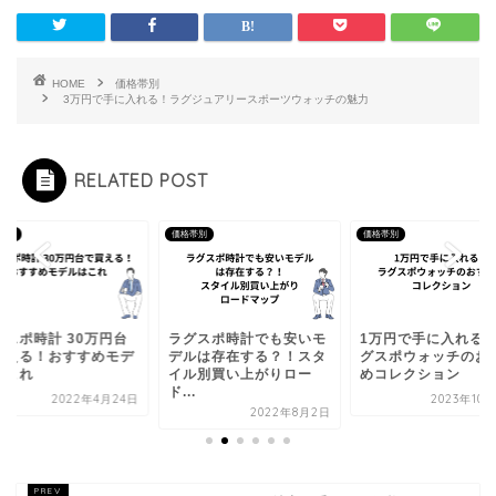
HOME
価格帯別
3万円で手に入れる！ラグジュアリースポーツウォッチの魅力
RELATED POST
帯別
価格帯別
価格帯別
グスポ時計 30万円台
ラグスポ時計でも安いモ
1万円で手に入れる
買える！おすすめモデ
デルは存在する？！スタ
グスポウォッチのお
はこれ
イル別買い上がりロー
めコレクション
ド...
2022年4月24日
2023年10
2022年8月2日