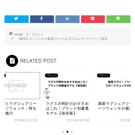
HOME
ブランド
【新作】ロンジンから最高にクールなダブルレザーストラップ誕生
RELATED POST
ンド
ブランド
ブランド
メガとラグジュアリー
ラグスポ時計のおすすめ
国産ラグジュアリー
ポーツウォッチ：時を
はこれ！ブランド別厳選
ーツウォッチの魅力
える魅力
モデル【保存版】
2024年2月12日
2022年4月24日
2023年1