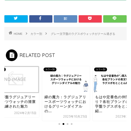
HOME
カラー別
グレー文字盤のラグスポウォッチがクール過ぎる
RELATED POST
ー別
カラー別
カラー別
文字盤ラグジュアリー
緑の魔力：ラグジュアリ
もはや定番色の仲間
ポーツウォッチの清潔
ースポーツウォッチにお
り？各社ブランドの
と洗練された魅力
けるグリーンダイアル
字盤ラグスポをとこ
の...
紹...
2024年2月13日
2023年10月25日
2023年2